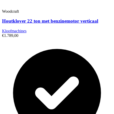
Woodcraft
Houtklover 22 ton met benzinemotor verticaal
Kloofmachines
€1.789,00