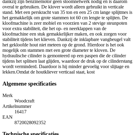
dankzij zijn benzinemotor geen stoomnetwerk nodig en is daarom
overal te gebruiken. De klover wordt alleen gebruikt in verticale
stand. Met een perskracht van 35 ton en een 25 cm lange splijtmes is
het gemakkelijk om grote stammen tot 60 cm lengte te splijten. De
kloofmachine is zeer mobiel en voorzien van 2 stevige steunpoten
voor extra stabiliteit, die het op- en neerklappen van de
kloofmachine een stuk gemakkelijker maken, en ook zorgen voor
stabiliteit tijdens het klieven. Dankzij de inklapbare vangbeugel valt
het gekloofde hout niet meteen op de grond. Hierdoor is het ook
mogelijk om stammen met een grote diameter te kloven. De
hydraulische cilinder is gemonteerd op een paspen die de cilinder
tijdens het splitsen laat glijden, waardoor de druk op de cilinderstang
wordt verminderd. Daardoor is hij minder gevoelig voor slijtage en
lekken.Omdat de houtkliever verticaal staat, kost
Algemene specificaties
Merk
Woodcraft
Artikelnummer
16417
EAN
8720028092352
Technische specificaties