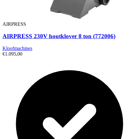
AIRPRESS
AIRPRESS 230V houtklover 8 ton (772006)
Kloofmachines
€1.095,00