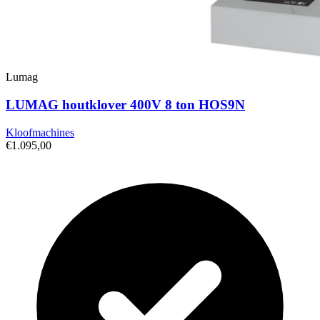
Lumag
LUMAG houtklover 400V 8 ton HOS9N
Kloofmachines
€1.095,00